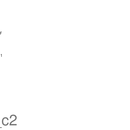
y
11
_c2