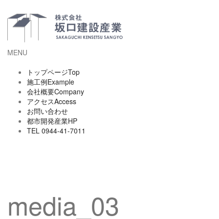
コ
ン
テ
ン
ツ
MENU
へ
ス
トップページ
Top
キ
施工例
Example
ッ
会社概要
Company
プ
アクセス
Access
お問い合わせ
都市開発産業HP
TEL 0944-41-7011
media_03