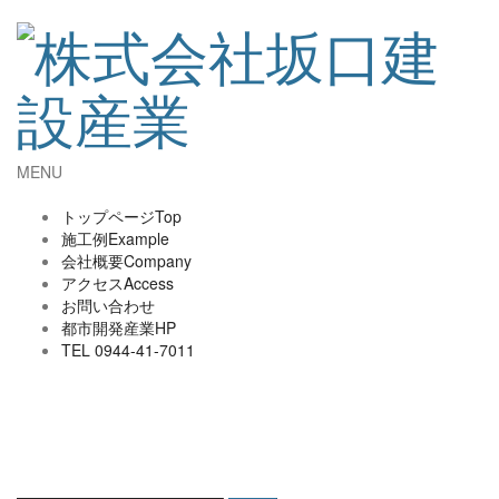
コ
ン
テ
ン
ツ
へ
ス
キ
MENU
ッ
プ
トップページ
Top
施工例
Example
会社概要
Company
アクセス
Access
お問い合わせ
都市開発産業HP
TEL 0944-41-7011